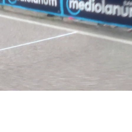
Loaded
:
100.00%